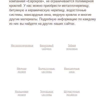
компанией «Еврокров», не ограничивается полимерной
кровлей. У нас можно приобрести металлочерепицу,
битумную и керамическую черепицу, водосточные
системы, мансардные окна, медную кровлю и многие
другие материалы. Подробную информацию по каждому
из них вы найдете на других наших сайтах.
Металлочерепица
Виниловый
Гибкая
сайдинг
черепица
Медная
Водосточные
Мансардные
кровля
системы
окна
Фальцевая
Террасные
Штукатурные
кровля
системы
профили