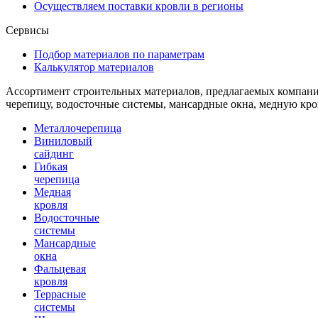
Осуществляем поставки кровли в регионы
Сервисы
Подбор материалов по параметрам
Калькулятор материалов
Ассортимент строительных материалов, предлагаемых компани
черепицу, водосточные системы, мансардные окна, медную кр
Металлочерепица
Виниловый
сайдинг
Гибкая
черепица
Медная
кровля
Водосточные
системы
Мансардные
окна
Фальцевая
кровля
Террасные
системы