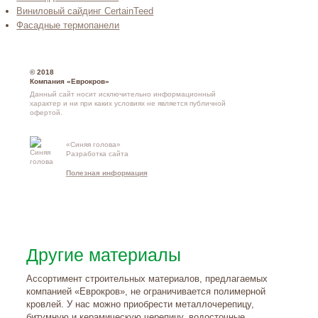
Виниловый сайдинг CertainTeed
Фасадные термопанели
© 2018
Компания «Еврокров»
Данный сайт носит исключительно информационный
характер и ни при каких условиях не является публичной
офертой.
«Синяя голова»
Разработка сайта
Контакты и
Полезная информация
схема проезд
Другие материалы
Ассортимент строительных материалов, предлагаемых
компанией «Еврокров», не ограничивается полимерной
кровлей. У нас можно приобрести металлочерепицу,
битумную и керамическую черепицу, водосточные