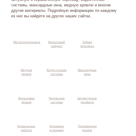
системы, мансардные окна, медную кровлю и многие
другие материалы. Подробную информацию по каждому
из них вы найдете на других наших сайтах.
Металлочерепица
Виниловый
Гибкая
сайдинг
черепица
Медная
Водосточные
Мансардные
кровля
системы
окна
Фальцевая
Террасные
Штукатурные
кровля
системы
профили
Кровельные
Керамика
Полимерная
работы
и клинкер
кровля