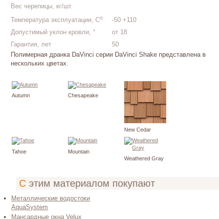
Вес черепицы, кг/шт.
о
-50 +110
Температура эксплуатации, С
Допустимый уклон кровли, °
от 18
Гарантия, лет
50
Полимерная дранка DaVinci серии DaVinci Shake представлена в
нескольких цветах.
Autumn
Chesapeake
New Cedar
Tahoe
Mountain
Weathered Gray
С этим материалом покупают
Металлические водостоки
AquaSystem
Мансардные окна Velux