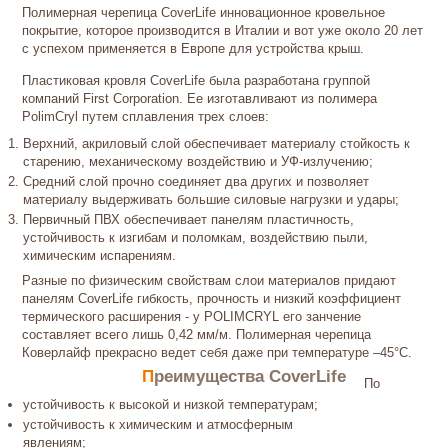
Полимерная черепица CoverLife инновационное кровельное
покрытие, которое производится в Италии и вот уже около 20 лет
с успехом применяется в Европе для устройства крыш.
Пластиковая кровля CoverLife была разработана группой
компаний First Corporation. Ее изготавливают из полимера
PolimCryl путем сплавления трех слоев:
Верхний, акриловый cлой обеспечивает материалу стойкость к
старению, механическому воздействию и УФ-излучению;
Средний слой прочно соединяет два других и позволяет
материалу выдерживать большие силовые нагрузки и удары;
Первичный ПВХ обеспечивает панелям пластичность,
устойчивость к изгибам и поломкам, воздействию пыли,
химическим испарениям.
Разные по физическим свойствам слои материалов придают
панелям CoverLife гибкость, прочность и низкий коэффициент
термического расширения - у POLIMCRYL его занчение
составляет всего лишь 0,42 мм/м. Полимерная черепица
Коверлайф прекрасно ведет себя даже при температуре –45°C.
Преимущества CoverLife
По
устойчивость к высокой и низкой температурам;
устойчивость к химическим и атмосферным
явлениям;