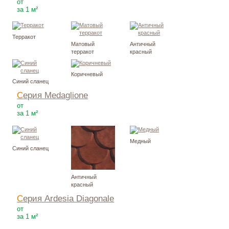
1450
Р
от
за 1 м²
Терракот
Матовый
Античный
терракот
красный
Коричневый
Синий сланец
Серия Medaglione
1520
Р
от
за 1 м²
Медный
Синий сланец
Античный
красный
Серия Ardesia Diagonale
1520
Р
от
за 1 м²