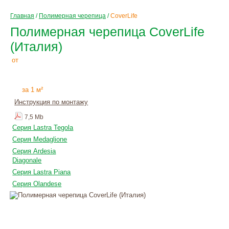
Главная
/
Полимерная черепица
/
CoverLife
Полимерная черепица CoverLife
(Италия)
1450
Р
от
+
монтаж
за 1 м²
Инструкция по монтажу
7,5 Mb
Серия Lastra Tegola
Серия Medaglione
Серия Ardesia
Diagonale
Серия Lastra Piana
Серия Olandese