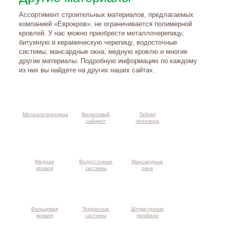
Ассортимент строительных материалов, предлагаемых
компанией «Еврокров», не ограничивается полимерной
кровлей. У нас можно приобрести металлочерепицу,
битумную и керамическую черепицу, водосточные
системы, мансардные окна, медную кровлю и многие
другие материалы. Подробную информацию по каждому
из них вы найдете на других наших сайтах.
Металлочерепица
Виниловый
Гибкая
сайдинг
черепица
Медная
Водосточные
Мансардные
кровля
системы
окна
Фальцевая
Террасные
Штукатурные
кровля
системы
профили