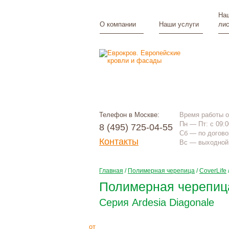
Наш
О компании
Наши услуги
лис
Телефон в Москве:
Время работы 
Пн — Пт: с 09:0
8 (495) 725-04-55
Сб — по догово
Контакты
Вс — выходной 
Главная
/
Полимерная черепица
/
CoverLife
Полимерная черепица
Серия Ardesia Diagonale
1520
Р
+
монтаж
от