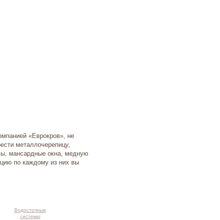
омпанией «Еврокров», не
рести металлочерепицу,
мы, мансардные окна, медную
цию по каждому из них вы
Водосточные
системы