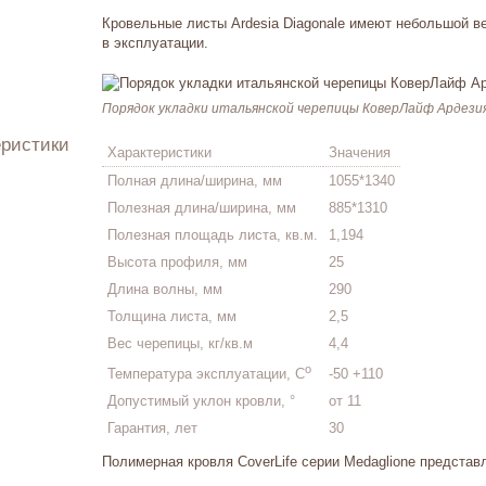
Кровельные листы Ardesia Diagonale имеют небольшой в
в эксплуатации.
Порядок укладки итальянской черепицы КоверЛайф Ардези
еристики
Характеристики
Значения
Полная длина/ширина, мм
1055*1340
Полезная длина/ширина, мм
885*1310
Полезная площадь листа, кв.м.
1,194
Высота профиля, мм
25
Длина волны, мм
290
Толщина листа, мм
2,5
Вес черепицы, кг/кв.м
4,4
о
-50 +110
Температура эксплуатации, С
Допустимый уклон кровли, °
от 11
Гарантия, лет
30
Полимерная кровля CoverLife серии Medaglione представ