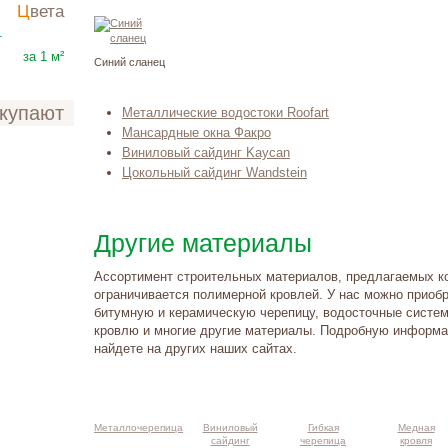
Цвета
1520
₽
т
за 1 м²
Синий сланец
окупают
Металлические водостоки Roofart
Мансардные окна Факро
Виниловый сайдинг Kaycan
Цокольный сайдинг Wandstein
Другие материалы
Ассортимент строительных материалов, предлагаемых к
ограничивается полимерной кровлей. У нас можно приоб
битумную и керамическую черепицу, водосточные систе
кровлю и многие другие материалы. Подробную информа
найдете на других наших сайтах.
такты и
ма проезда
Металлочерепица
Виниловый
Гибкая
Медная
сайдинг
черепица
кровля